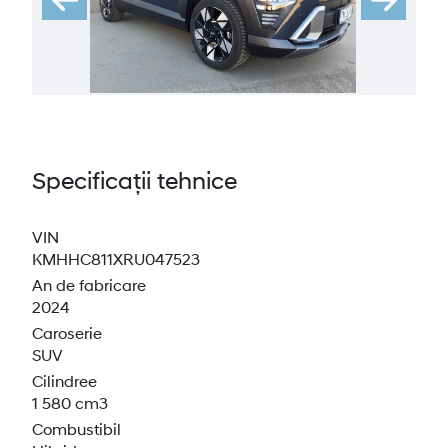
Specificații tehnice
VIN
KMHHC811XRU047523
An de fabricare
2024
Caroserie
SUV
Cilindree
1 580 cm3
Combustibil