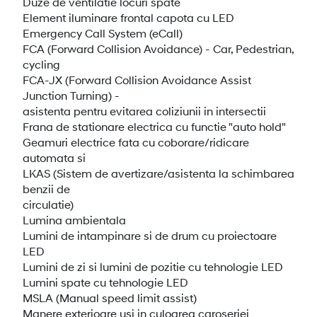
Duze de ventilatie locuri spate
Element iluminare frontal capota cu LED
Emergency Call System (eCall)
FCA (Forward Collision Avoidance) - Car, Pedestrian,
cycling
FCA-JX (Forward Collision Avoidance Assist
Junction Turning) -
asistenta pentru evitarea coliziunii in intersectii
Frana de stationare electrica cu functie "auto hold"
Geamuri electrice fata cu coborare/ridicare
automata si
LKAS (Sistem de avertizare/asistenta la schimbarea
benzii de
circulatie)
Lumina ambientala
Lumini de intampinare si de drum cu proiectoare
LED
Lumini de zi si lumini de pozitie cu tehnologie LED
Lumini spate cu tehnologie LED
MSLA (Manual speed limit assist)
Manere exterioare usi in culoarea caroseriei