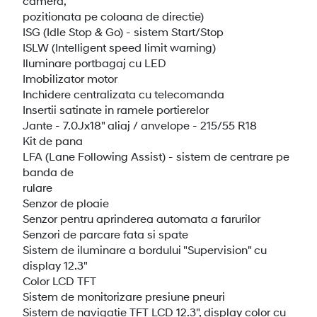
camera,
pozitionata pe coloana de directie)
ISG (Idle Stop & Go) - sistem Start/Stop
ISLW (Intelligent speed limit warning)
Iluminare portbagaj cu LED
Imobilizator motor
Inchidere centralizata cu telecomanda
Insertii satinate in ramele portierelor
Jante - 7.0Jx18" aliaj / anvelope - 215/55 R18
Kit de pana
LFA (Lane Following Assist) - sistem de centrare pe
banda de
rulare
Senzor de ploaie
Senzor pentru aprinderea automata a farurilor
Senzori de parcare fata si spate
Sistem de iluminare a bordului "Supervision" cu
display 12.3"
Color LCD TFT
Sistem de monitorizare presiune pneuri
Sistem de navigatie TFT LCD 12.3", display color cu