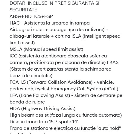
DOTARI INCLUSE IN PRET SIGURANTA SI
SECURITATE
ABS+EBD TCS+ESP
HAC - Asistenta la urcarea in rampa
Airbag-uri sofer + pasager (cu dezactivare) +
airbag-uri laterale + cortina ISLA (Intelligent speed
limit assist)
MSLA (Manual speed limit assist)
ICC (asistenta atentionare oboseala sofer cu
camera, pozitionata pe coloana de directie) LKAS
(Sistem de avertizare/asistenta la schimbarea
benzii de circulatie)
FCA 1.5 (Forward Collision Avoidance) - vehicle,
pedestrian, cyclist Emergency Call System (eCall)
LFA (Lane Following Assist) - sistem de centrare pe
banda de rulare
HDA (Highway Driving Assist)
High beam assist (faza lunga cu functie automata)
Discuri frana fata 15' / spate 14'
Frana de stationare electrica cu functie "auto hold"