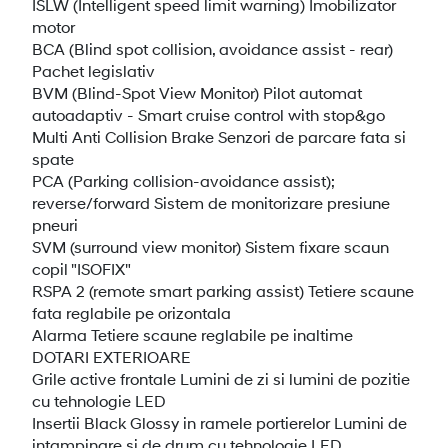
ISLW (Intelligent speed limit warning) Imobilizator
motor
BCA (Blind spot collision, avoidance assist - rear)
Pachet legislativ
BVM (Blind-Spot View Monitor) Pilot automat
autoadaptiv - Smart cruise control with stop&go
Multi Anti Collision Brake Senzori de parcare fata si
spate
PCA (Parking collision-avoidance assist);
reverse/forward Sistem de monitorizare presiune
pneuri
SVM (surround view monitor) Sistem fixare scaun
copil "ISOFIX"
RSPA 2 (remote smart parking assist) Tetiere scaune
fata reglabile pe orizontala
Alarma Tetiere scaune reglabile pe inaltime
DOTARI EXTERIOARE
Grile active frontale Lumini de zi si lumini de pozitie
cu tehnologie LED
Insertii Black Glossy in ramele portierelor Lumini de
intampinare si de drum cu tehnologie LED,