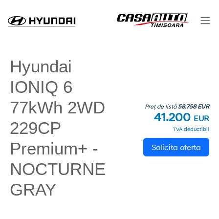
Hyundai
IONIQ 6
77kWh 2WD
Preț de listă
58.758 EUR
41.200
EUR
229CP
TVA deductibil
Premium+ -
Solicita oferta
NOCTURNE
GRAY