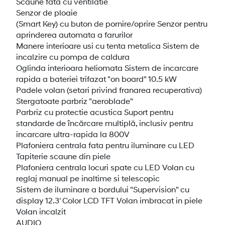
Scaune fata cu ventilatie
Senzor de ploaie
(Smart Key) cu buton de pornire/oprire Senzor pentru
aprinderea automata a farurilor
Manere interioare usi cu tenta metalica Sistem de
incalzire cu pompa de caldura
Oglinda interioara heliomata Sistem de incarcare
rapida a bateriei trifazat "on board" 10.5 kW
Padele volan (setari privind franarea recuperativa)
Stergatoate parbriz "aeroblade"
Parbriz cu protectie acustica Suport pentru
standarde de încărcare multiplă, inclusiv pentru
incarcare ultra-rapida la 800V
Plafoniera centrala fata pentru iluminare cu LED
Tapiterie scaune din piele
Plafoniera centrala locuri spate cu LED Volan cu
reglaj manual pe inaltime si telescopic
Sistem de iluminare a bordului "Supervision" cu
display 12.3' Color LCD TFT Volan imbracat in piele
Volan incalzit
AUDIO