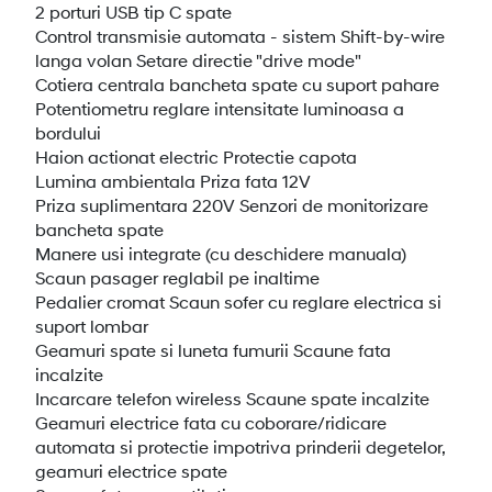
2 porturi USB tip C spate
Control transmisie automata - sistem Shift-by-wire
langa volan Setare directie "drive mode"
Cotiera centrala bancheta spate cu suport pahare
Potentiometru reglare intensitate luminoasa a
bordului
Haion actionat electric Protectie capota
Lumina ambientala Priza fata 12V
Priza suplimentara 220V Senzori de monitorizare
bancheta spate
Manere usi integrate (cu deschidere manuala)
Scaun pasager reglabil pe inaltime
Pedalier cromat Scaun sofer cu reglare electrica si
suport lombar
Geamuri spate si luneta fumurii Scaune fata
incalzite
Incarcare telefon wireless Scaune spate incalzite
Geamuri electrice fata cu coborare/ridicare
automata si protectie impotriva prinderii degetelor,
geamuri electrice spate