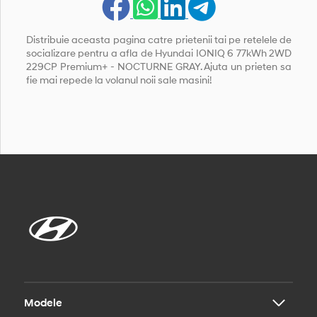
Distribuie aceasta pagina catre prietenii tai pe retelele de
socializare pentru a afla de Hyundai IONIQ 6 77kWh 2WD
229CP Premium+ - NOCTURNE GRAY. Ajuta un prieten sa
fie mai repede la volanul noii sale masini!
Modele