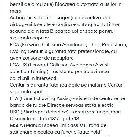
benzii de circulatie) Blocarea automata a usilor in
mers
Airbag-uri sofer + pasager (cu dezactivare) +
airbag-uri laterale + cortina + airbag frontal intre
scaunele din fata Blocarea usilor spate pentru
siguranta copiilor
FCA (Forward Collision Avoidance) - Car, Pedestrian,
Cycling Centuri siguranta fata pretensionate, cu
avertizor sonor de necuplare
FCA-JX (Forward Collision Avoidance Assist
Junction Turning) - asistenta pentru evitarea
coliziunii in intersectii
Centuri siguranta fata reglabile pe inaltime Centuri
siguranta spate
LFA (Lane Following Assist) - sistem de centrare pe
banda de rulare Directie servoasistata electric
BSD (Blind spot detection) - avertizare unghi mort
Discuri frana fata 18' / spate 18'
MSLA (Manual speed limit assist) Frana de
stationare electrica cu functie "auto hold"