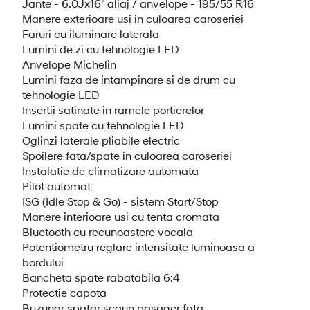
Jante - 6.0Jx16" aliaj / anvelope - 195/55 R16
Manere exterioare usi in culoarea caroseriei
Faruri cu iluminare laterala
Lumini de zi cu tehnologie LED
Anvelope Michelin
Lumini faza de intampinare si de drum cu
tehnologie LED
Insertii satinate in ramele portierelor
Lumini spate cu tehnologie LED
Oglinzi laterale pliabile electric
Spoilere fata/spate in culoarea caroseriei
Instalatie de climatizare automata
Pilot automat
ISG (Idle Stop & Go) - sistem Start/Stop
Manere interioare usi cu tenta cromata
Bluetooth cu recunoastere vocala
Potentiometru reglare intensitate luminoasa a
bordului
Bancheta spate rabatabila 6:4
Protectie capota
Buzunar spatar scaun pasager fata