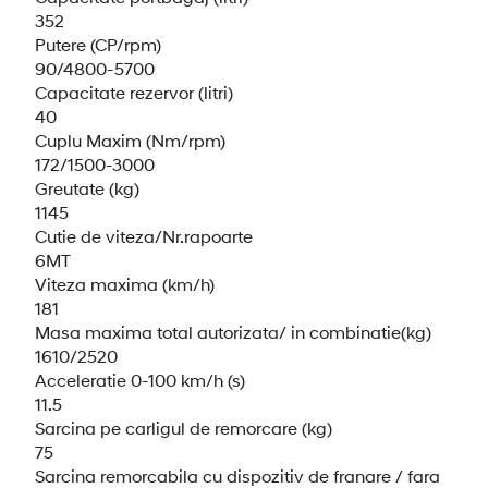
352
Putere (CP/rpm)
90/4800-5700
Capacitate rezervor (litri)
40
Cuplu Maxim (Nm/rpm)
172/1500-3000
Greutate (kg)
1145
Cutie de viteza/Nr.rapoarte
6MT
Viteza maxima (km/h)
181
Masa maxima total autorizata/ in combinatie(kg)
1610/2520
Acceleratie 0-100 km/h (s)
11.5
Sarcina pe carligul de remorcare (kg)
75
Sarcina remorcabila cu dispozitiv de franare / fara