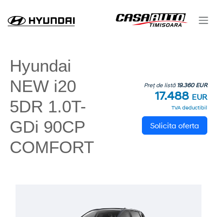
Hyundai
NEW i20
Preț de listă
19.360 EUR
17.488
EUR
5DR 1.0T-
TVA deductibil
GDi 90CP
Solicita oferta
COMFORT