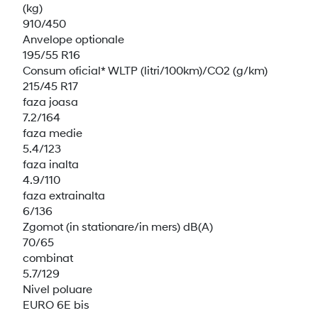
(kg)
910/450
Anvelope optionale
195/55 R16
Consum oficial* WLTP (litri/100km)/CO2 (g/km)
215/45 R17
faza joasa
7.2/164
faza medie
5.4/123
faza inalta
4.9/110
faza extrainalta
6/136
Zgomot (in stationare/in mers) dB(A)
70/65
combinat
5.7/129
Nivel poluare
EURO 6E bis