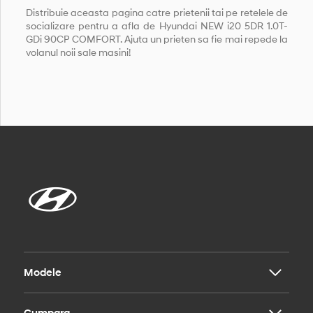
Distribuie aceasta pagina catre prietenii tai pe retelele de
socializare pentru a afla de Hyundai NEW i20 5DR 1.0T-
GDi 90CP COMFORT. Ajuta un prieten sa fie mai repede la
volanul noii sale masini!
Modele