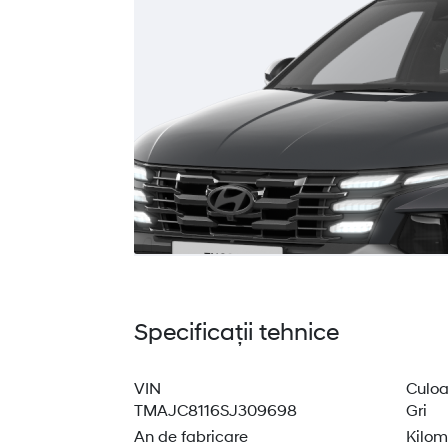
Specificații tehnice
VIN
Culoa
TMAJC8116SJ309698
Gri
An de fabricare
Kilom