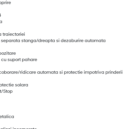
oprire
4
la
traiectoriei
 separata stanga/dreapta si dezaburire automata
pozitare
 cu suport pahare
oborare/ridicare automata si protectie impotriva prinderii
otectie solara
rt/Stop
etalica
glinzi incorporate