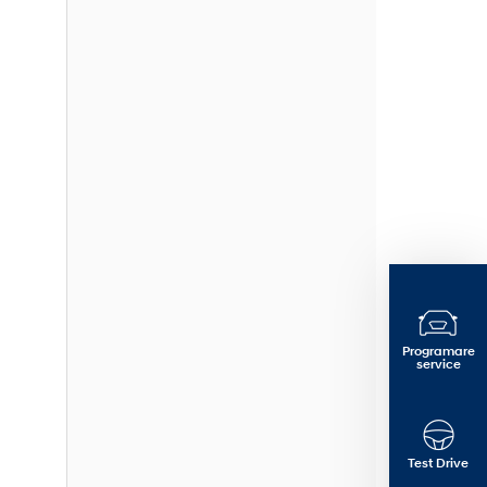
Programare
service
Test Drive