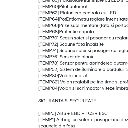
[TEMP60]Pilot automat
[TEMP62] Plafoniera centrala cu LED
[TEMP64]PotEntiometru reglare intensitate
[TEMP66]Prize suplimentare (fata si portb
[TEMP68]Protectie capota
[TEMP70] Scaun sofer si pasager cu reglar
[TEMP72] Scaune fata incalzite
[TEMP74] Scaune sofer si pasager cu regl
[TEMP76] Senzor de ploaie
[TEMP78] Senzor pentru aprinderea automat
[TEMP52] Sistem de iluminare a bordului "S
[TEMP80]Volan incalzit
[TEMP82] Volan reglabil pe inaltime si pr
[TEMP84]Volan si schimbator viteze imbrac
SIGURANTA SI SECURITATE
[TEMP3] ABS + EBD + TCS + ESC
[TEMP1] Airbag-uri sofer + pasager (cu dezac
scaunele din fata