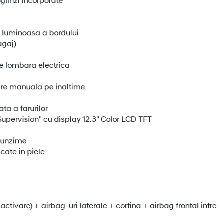
 luminoasa a bordului
agaj)
e lombara electrica
are manuala pe inaltime
a a farurilor
upervision" cu display 12.3" Color LCD TFT
ofunzime
ate in piele
tivare) + airbag-uri laterale + cortina + airbag frontal intre