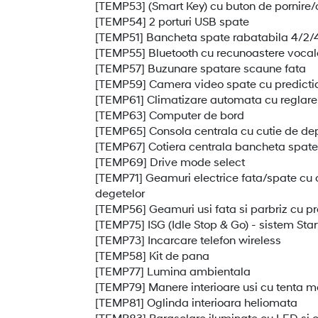
[TEMP53] (Smart Key) cu buton de pornire/
[TEMP54] 2 porturi USB spate
[TEMP51] Bancheta spate rabatabila 4/2/
[TEMP55] Bluetooth cu recunoastere voca
[TEMP57] Buzunare spatare scaune fata
[TEMP59] Camera video spate cu predictia 
[TEMP61] Climatizare automata cu reglare
[TEMP63] Computer de bord
[TEMP65] Consola centrala cu cutie de de
[TEMP67] Cotiera centrala bancheta spate
[TEMP69] Drive mode select
[TEMP71] Geamuri electrice fata/spate cu c
degetelor
[TEMP56] Geamuri usi fata si parbriz cu pr
[TEMP75] ISG (Idle Stop & Go) - sistem Sta
[TEMP73] Incarcare telefon wireless
[TEMP58] Kit de pana
[TEMP77] Lumina ambientala
[TEMP79] Manere interioare usi cu tenta m
[TEMP81] Oglinda interioara heliomata
[TEMP83] Parasolare iluminate cu LED si o