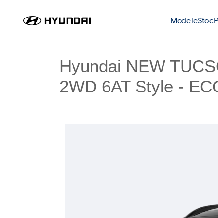
Modele
Stoc
P
Hyundai NEW TUCSO
2WD 6AT Style - 