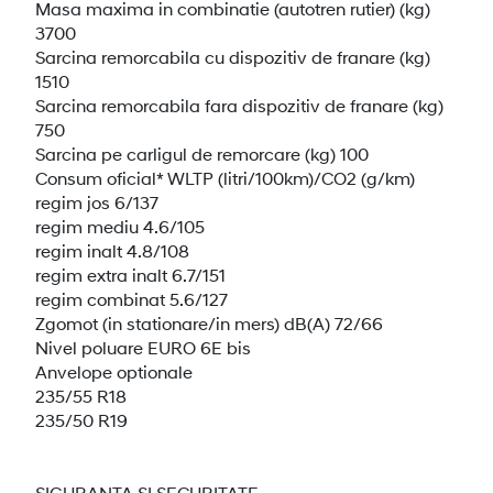
Masa maxima in combinatie (autotren rutier) (kg)
3700
Sarcina remorcabila cu dispozitiv de franare (kg)
1510
Sarcina remorcabila fara dispozitiv de franare (kg)
750
Sarcina pe carligul de remorcare (kg) 100
Consum oficial* WLTP (litri/100km)/CO2 (g/km)
regim jos 6/137
regim mediu 4.6/105
regim inalt 4.8/108
regim extra inalt 6.7/151
regim combinat 5.6/127
Zgomot (in stationare/in mers) dB(A) 72/66
Nivel poluare EURO 6E bis
Anvelope optionale
235/55 R18
235/50 R19
SIGURANTA SI SECURITATE