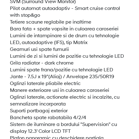
SVM (Surround View Monitor)
Pilot automat autoadaptiv - Smart cruise control
with stop&go
Tetiere scaune reglabile pe inaltime
Bara fata + spate vopsite in culoarea caroseriei
Lumini de intampinare si de drum cu tehnologie
LED, autoadaptive (IFS), tip Matrix
Geamuri usi spate fumurii
Lumini de zi si lumini de pozitie cu tehnologie LED
Grila radiator - dark chrome
Lumini spate frana/pozitie cu tehnologie LED
Jante - 7.5J x 19"(Aliaj) / Anvelope 235/50R19
Oglinzi laterale pliabile electric
Manere exterioare usi in culoarea caroseriei
Oglinzi laterale, actionate electric si incalzite, cu
semnalizare incorporata
Suporti portbagaj exterior
Bancheta spate rabatabila 4/2/4
Sistem de iluminare a bordului "Supervision" cu
display 12.3' Color LCD TFT
Plafon panoramic cu deschidere partiala