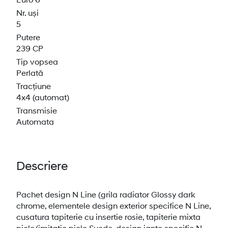
Nr. uși
5
Putere
239 CP
Tip vopsea
Perlată
Tracțiune
4x4 (automat)
Transmisie
Automata
Descriere
Pachet design N Line (grila radiator Glossy dark
chrome, elementele design exterior specifice N Line,
cusatura tapiterie cu insertie rosie, tapiterie mixta
piele/imitatie piele Suede, design jante specific N