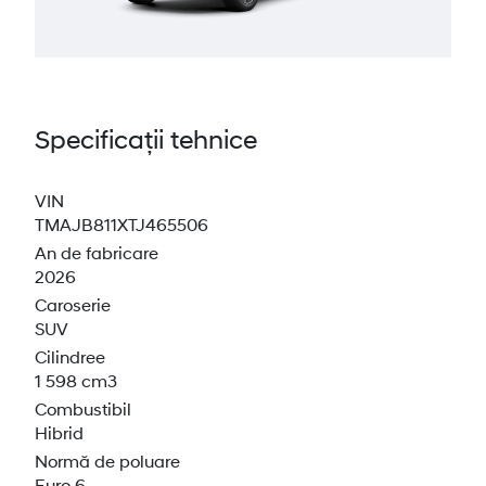
Specificații tehnice
VIN
TMAJB811XTJ465506
An de fabricare
2026
Caroserie
SUV
Cilindree
1 598 cm3
Combustibil
Hibrid
Normă de poluare
Euro 6