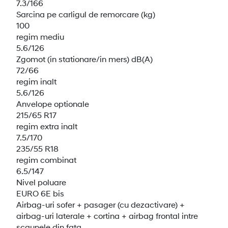
7.3/166
Sarcina pe carligul de remorcare (kg)
100
regim mediu
5.6/126
Zgomot (in stationare/in mers) dB(A)
72/66
regim inalt
5.6/126
Anvelope optionale
215/65 R17
regim extra inalt
7.5/170
235/55 R18
regim combinat
6.5/147
Nivel poluare
EURO 6E bis
Airbag-uri sofer + pasager (cu dezactivare) +
airbag-uri laterale + cortina + airbag frontal intre
scaunele din fata