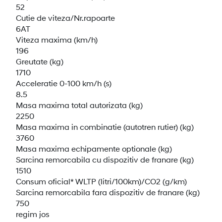
52
Cutie de viteza/Nr.rapoarte
6AT
Viteza maxima (km/h)
196
Greutate (kg)
1710
Acceleratie 0-100 km/h (s)
8.5
Masa maxima total autorizata (kg)
2250
Masa maxima in combinatie (autotren rutier) (kg)
3760
Masa maxima echipamente optionale (kg)
Sarcina remorcabila cu dispozitiv de franare (kg)
1510
Consum oficial* WLTP (litri/100km)/CO2 (g/km)
Sarcina remorcabila fara dispozitiv de franare (kg)
750
regim jos