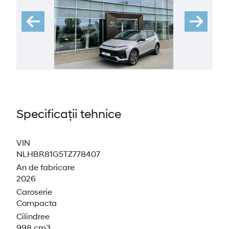
Specificații tehnice
VIN
NLHBR81G5TZ778407
An de fabricare
2026
Caroserie
Compacta
Cilindree
998 cm3