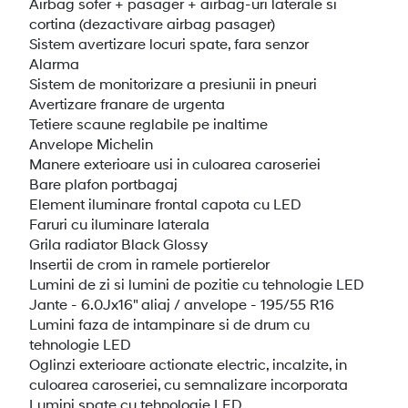
Airbag sofer + pasager + airbag-uri laterale si
cortina (dezactivare airbag pasager)
Sistem avertizare locuri spate, fara senzor
Alarma
Sistem de monitorizare a presiunii in pneuri
Avertizare franare de urgenta
Tetiere scaune reglabile pe inaltime
Anvelope Michelin
Manere exterioare usi in culoarea caroseriei
Bare plafon portbagaj
Element iluminare frontal capota cu LED
Faruri cu iluminare laterala
Grila radiator Black Glossy
Insertii de crom in ramele portierelor
Lumini de zi si lumini de pozitie cu tehnologie LED
Jante - 6.0Jx16" aliaj / anvelope - 195/55 R16
Lumini faza de intampinare si de drum cu
tehnologie LED
Oglinzi exterioare actionate electric, incalzite, in
culoarea caroseriei, cu semnalizare incorporata
Lumini spate cu tehnologie LED