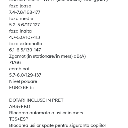
faza joasa
7.4-7.8/168-177
faza medie
5.2-5.6/117-127
faza inalta
4.7-5.0/107-113
faza extrainalta
6.1-6.5/139-147
Zgomot (in stationare/in mers) dB(A)
71/66
combinat
5.7-6.0/129-137
Nivel poluare
EURO 6E bi
DOTARI INCLUSE IN PRET
ABS+EBD
Blocarea automata a usilor in mers
TCS+ESP
Blocarea usilor spate pentru siguranta copiilor