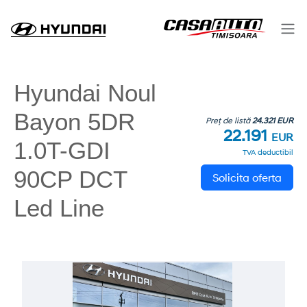
Hyundai Noul
Bayon 5DR
Preț de listă
24.321 EUR
22.191
EUR
1.0T-GDI
TVA deductibil
90CP DCT
Solicita oferta
Led Line