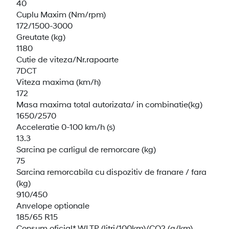
40
Cuplu Maxim (Nm/rpm)
172/1500-3000
Greutate (kg)
1180
Cutie de viteza/Nr.rapoarte
7DCT
Viteza maxima (km/h)
172
Masa maxima total autorizata/ in combinatie(kg)
1650/2570
Acceleratie 0-100 km/h (s)
13.3
Sarcina pe carligul de remorcare (kg)
75
Sarcina remorcabila cu dispozitiv de franare / fara
(kg)
910/450
Anvelope optionale
185/65 R15
Consum oficial* WLTP (litri/100km)/CO2 (g/km)