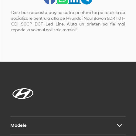
Distribuie aceasta pagina catre prietenii tai pe retelele de
socializare pentru a afla de Hyundai Noul Bayon 5DR 1.0T-
GDI 90CP DCT Led Line. Ajuta un prieten sa fie mai
repede la volanul noii sale masini!
Modele