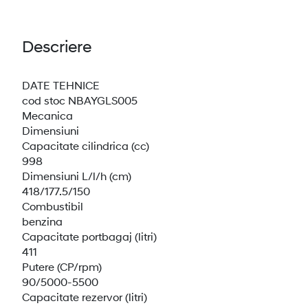
Descriere
DATE TEHNICE
cod stoc NBAYGLS005
Mecanica
Dimensiuni
Capacitate cilindrica (cc)
998
Dimensiuni L/l/h (cm)
418/177.5/150
Combustibil
benzina
Capacitate portbagaj (litri)
411
Putere (CP/rpm)
90/5000-5500
Capacitate rezervor (litri)