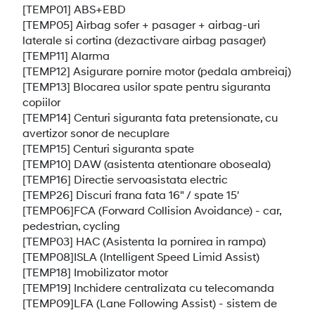
[TEMP01] ABS+EBD
[TEMP05] Airbag sofer + pasager + airbag-uri
laterale si cortina (dezactivare airbag pasager)
[TEMP11] Alarma
[TEMP12] Asigurare pornire motor (pedala ambreiaj)
[TEMP13] Blocarea usilor spate pentru siguranta
copiilor
[TEMP14] Centuri siguranta fata pretensionate, cu
avertizor sonor de necuplare
[TEMP15] Centuri siguranta spate
[TEMP10] DAW (asistenta atentionare oboseala)
[TEMP16] Directie servoasistata electric
[TEMP26] Discuri frana fata 16" / spate 15'
[TEMP06]FCA (Forward Collision Avoidance) - car,
pedestrian, cycling
[TEMP03] HAC (Asistenta la pornirea in rampa)
[TEMP08]ISLA (Intelligent Speed Limid Assist)
[TEMP18] Imobilizator motor
[TEMP19] Inchidere centralizata cu telecomanda
[TEMP09]LFA (Lane Following Assist) - sistem de