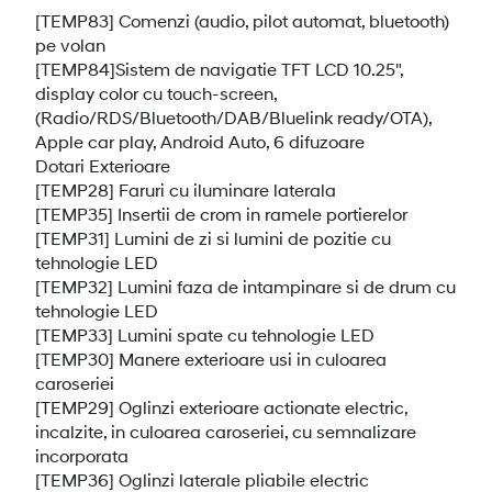
[TEMP83] Comenzi (audio, pilot automat, bluetooth)
pe volan
[TEMP84]Sistem de navigatie TFT LCD 10.25",
display color cu touch-screen,
(Radio/RDS/Bluetooth/DAB/Bluelink ready/OTA),
Apple car play, Android Auto, 6 difuzoare
Dotari Exterioare
[TEMP28] Faruri cu iluminare laterala
[TEMP35] Insertii de crom in ramele portierelor
[TEMP31] Lumini de zi si lumini de pozitie cu
tehnologie LED
[TEMP32] Lumini faza de intampinare si de drum cu
tehnologie LED
[TEMP33] Lumini spate cu tehnologie LED
[TEMP30] Manere exterioare usi in culoarea
caroseriei
[TEMP29] Oglinzi exterioare actionate electric,
incalzite, in culoarea caroseriei, cu semnalizare
incorporata
[TEMP36] Oglinzi laterale pliabile electric