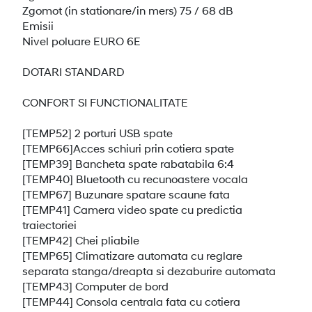
Zgomot (in stationare/in mers) 75 / 68 dB
Emisii
Nivel poluare EURO 6E
DOTARI STANDARD
CONFORT SI FUNCTIONALITATE
[TEMP52] 2 porturi USB spate
[TEMP66]Acces schiuri prin cotiera spate
[TEMP39] Bancheta spate rabatabila 6:4
[TEMP40] Bluetooth cu recunoastere vocala
[TEMP67] Buzunare spatare scaune fata
[TEMP41] Camera video spate cu predictia
traiectoriei
[TEMP42] Chei pliabile
[TEMP65] Climatizare automata cu reglare
separata stanga/dreapta si dezaburire automata
[TEMP43] Computer de bord
[TEMP44] Consola centrala fata cu cotiera