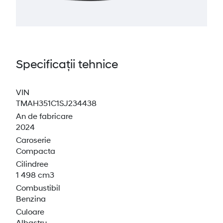
Specificații tehnice
VIN
TMAH351C1SJ234438
An de fabricare
2024
Caroserie
Compacta
Cilindree
1 498 cm3
Combustibil
Benzina
Culoare
Albastru