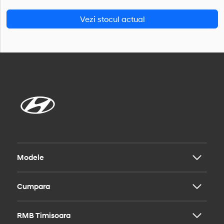
Vezi stocul actual
Modele
Cumpara
i20
i30
i30 Fastback
RMB Timisoara
Modele