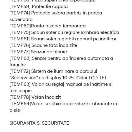
[TEMP59] Protectie capota
[TEMP74] Protectie solara parbriz in partea
superioara
[TEMP60]Roata rezerva temporara
[TEMP75] Scaun sofer cu reglare lombara electrica
[TEMP61] Scaun sofer reglabil manual pe inaltime
[TEMP76] Scaune fata incalzite
[TEMP77] Senzor de ploaie
[TEMP62] Senzor pentru aprinderea automata a
farurilor
[TEMP72] Sistem de iluminare a bordului
"Supervision" cu display 10.25" Color LCD TFT
[TEMP63] Volan cu reglaj manual pe inaltime si
telescopic
[TEMP78] Volan incalzit
[TEMP64]Volan si schimbator viteze imbracate in
piele
SIGURANTA SI SECURITATE