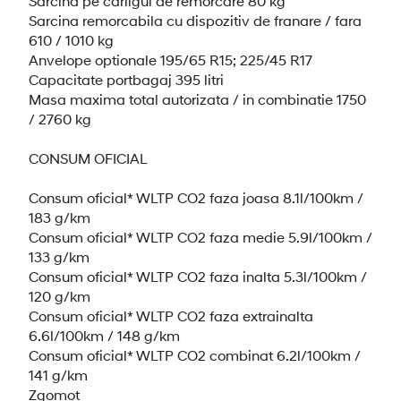
Sarcina pe carligul de remorcare 80 kg
Sarcina remorcabila cu dispozitiv de franare / fara
610 / 1010 kg
Anvelope optionale 195/65 R15; 225/45 R17
Capacitate portbagaj 395 litri
Masa maxima total autorizata / in combinatie 1750
/ 2760 kg
CONSUM OFICIAL
Consum oficial* WLTP CO2 faza joasa 8.1l/100km /
183 g/km
Consum oficial* WLTP CO2 faza medie 5.9l/100km /
133 g/km
Consum oficial* WLTP CO2 faza inalta 5.3l/100km /
120 g/km
Consum oficial* WLTP CO2 faza extrainalta
6.6l/100km / 148 g/km
Consum oficial* WLTP CO2 combinat 6.2l/100km /
141 g/km
Zgomot