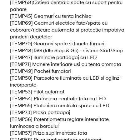
[TEMP68]Cotiera centrala spate cu suport pentru
pahare
[TEMP45] Geamuri cu tenta inchisa
[TEMP69] Geamuri electrice fata/spate cu
coborare/ridicare automata si protectie impotriva
prinderii degetelor
[TEMP70] Geamuri spate si luneta fumurii
[TEMP48] ISG (Idle Stop & Go) - sistem Start/Stop
[TEMP47] Iluminare portbagaj cu LED
[TEMP71] Manere interioare usi cu tenta cromata
[TEMP49] Pachet fumatori
[TEMP50] Parasolare iluminate cu LED si oglinzi
incorporate
[TEMP53] Pilot automat
[TEMP54] Plafoniera centrala fata cu LED
[TEMP55] Plafoniera centrala spate cu LED
[TEMP73] Plasa portbagaj
[TEMP56] Potentiometru reglare intensitate
luminoasa a bordului
[TEMP57] Priza suplimentara fata
[TEMP58] Priza suplimentara portbagaj