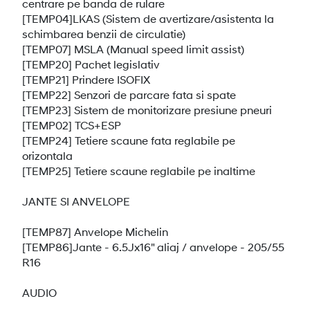
centrare pe banda de rulare
[TEMP04]LKAS (Sistem de avertizare/asistenta la
schimbarea benzii de circulatie)
[TEMP07] MSLA (Manual speed limit assist)
[TEMP20] Pachet legislativ
[TEMP21] Prindere ISOFIX
[TEMP22] Senzori de parcare fata si spate
[TEMP23] Sistem de monitorizare presiune pneuri
[TEMP02] TCS+ESP
[TEMP24] Tetiere scaune fata reglabile pe
orizontala
[TEMP25] Tetiere scaune reglabile pe inaltime
JANTE SI ANVELOPE
[TEMP87] Anvelope Michelin
[TEMP86]Jante - 6.5Jx16" aliaj / anvelope - 205/55
R16
AUDIO