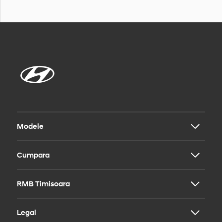
Modele
Cumpara
i20
i30
i30 Fastback
RMB Timisoara
Modele
i30 Wagon
Contact
BAYON
Legal
KONA
Echipa