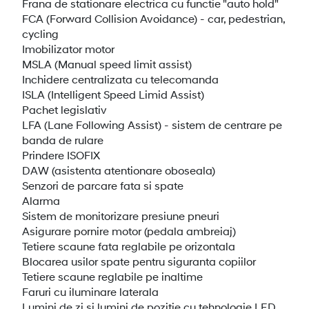
Frana de stationare electrica cu functie "auto hold"
FCA (Forward Collision Avoidance) - car, pedestrian,
cycling
Imobilizator motor
MSLA (Manual speed limit assist)
Inchidere centralizata cu telecomanda
ISLA (Intelligent Speed Limid Assist)
Pachet legislativ
LFA (Lane Following Assist) - sistem de centrare pe
banda de rulare
Prindere ISOFIX
DAW (asistenta atentionare oboseala)
Senzori de parcare fata si spate
Alarma
Sistem de monitorizare presiune pneuri
Asigurare pornire motor (pedala ambreiaj)
Tetiere scaune fata reglabile pe orizontala
Blocarea usilor spate pentru siguranta copiilor
Tetiere scaune reglabile pe inaltime
Faruri cu iluminare laterala
Lumini de zi si lumini de pozitie cu tehnologie LED