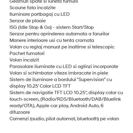
Geamuri spate si luneta fumurii
Scaune fata incalzite
Iluminare portbagaj cu LED
Senzor de ploaie
ISG (Idle Stop & Go) - sistem Start/Stop
Senzor pentru aprinderea automata a farurilor
Manere interioare usi cu tenta cromata
Volan cu reglaj manual pe inaltime si telescopic
Pachet fumatori
Volan incalzit
Parasolare iluminate cu LED si oglinzi incorporate
Volan si schimbator viteze imbracate in piele
Sistem de iluminare a bordului "Supervision" cu
display 10.25' Color LCD TFT
Sistem de navigatie TFT LCD 10.25'', display color cu
touch-screen, (Radio/RDS/Bluetooth/DAB/Bluelink
ready/OTA), Apple car play, Android Auto, 6
difuzoare
Comenzi (audio, pilot automat, bluetooth) pe volan