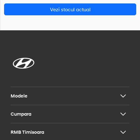
Vezi stocul actual
Modele
Cumpara
i20
i30
i30 Fastback
RMB Timisoara
Modele
i30 Wagon