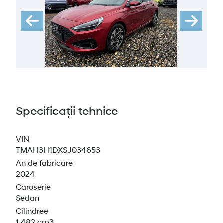
Specificații tehnice
VIN
TMAH3H1DXSJ034653
An de fabricare
2024
Caroserie
Sedan
Cilindree
1 482 cm3