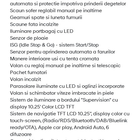
automata si protectie impotriva prinderii degetelor
Scaun sofer reglabil manual pe inaltime
Geamuri spate si luneta fumurii
Scaune fata incalzite
Iluminare portbagaj cu LED
Senzor de ploaie
ISG (Idle Stop & Go) - sistem Start/Stop
Senzor pentru aprinderea automata a farurilor
Manere interioare usi cu tenta cromata
Volan cu reglaj manual pe inaltime si telescopic
Pachet fumatori
Volan incalzit
Parasolare iluminate cu LED si oglinzi incorporate
Volan si schimbator viteze imbracate in piele
Sistem de iluminare a bordului "Supervision" cu
display 10.25' Color LCD TFT
Sistem de navigatie TFT LCD 10.25'', display color cu
touch-screen, (Radio/RDS/Bluetooth/DAB/Bluelink
ready/OTA), Apple car play, Android Auto, 6
difuzoare