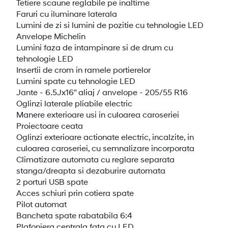
Tetiere scaune reglabile pe inaltime
Faruri cu iluminare laterala
Lumini de zi si lumini de pozitie cu tehnologie LED
Anvelope Michelin
Lumini faza de intampinare si de drum cu
tehnologie LED
Insertii de crom in ramele portierelor
Lumini spate cu tehnologie LED
Jante - 6.5Jx16" aliaj / anvelope - 205/55 R16
Oglinzi laterale pliabile electric
Manere exterioare usi in culoarea caroseriei
Proiectoare ceata
Oglinzi exterioare actionate electric, incalzite, in
culoarea caroseriei, cu semnalizare incorporata
Climatizare automata cu reglare separata
stanga/dreapta si dezaburire automata
2 porturi USB spate
Acces schiuri prin cotiera spate
Pilot automat
Bancheta spate rabatabila 6:4
Plafoniera centrala fata cu LED