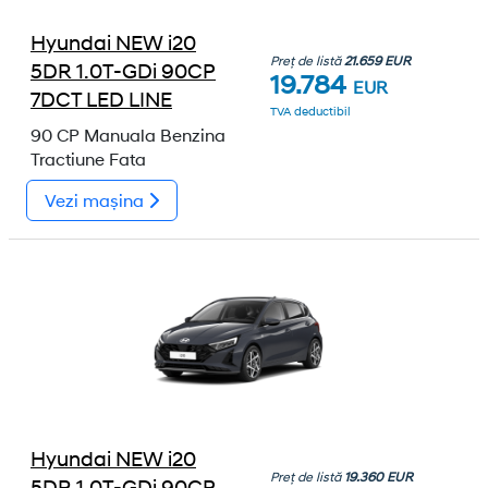
Hyundai NEW i20
Preț de listă
21.659 EUR
5DR 1.0T-GDi 90CP
19.784
EUR
7DCT LED LINE
TVA deductibil
90 CP
Manuala
Benzina
Tractiune Fata
Vezi mașina
Hyundai NEW i20
Preț de listă
19.360 EUR
5DR 1.0T-GDi 90CP