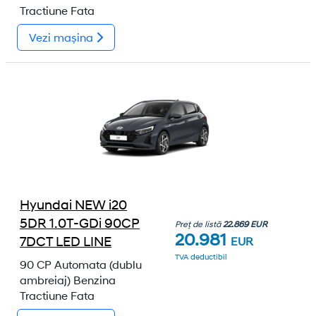
Tractiune Fata
Vezi mașina
Hyundai NEW i20
5DR 1.0T-GDi 90CP
Preț de listă
22.869 EUR
20.981
7DCT LED LINE
EUR
TVA deductibil
90 CP
Automata (dublu
ambreiaj)
Benzina
Tractiune Fata