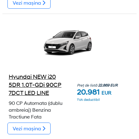
Vezi mașina
Hyundai NEW i20
5DR 1.0T-GDi 90CP
Preț de listă
22.869 EUR
20.981
7DCT LED LINE
EUR
TVA deductibil
90 CP
Automata (dublu
ambreiaj)
Benzina
Tractiune Fata
Vezi mașina