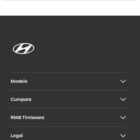
Modele
Cumpara
i20
i30
i30 Fastback
RMB Timisoara
Modele
i30 Wagon
Contact
BAYON
Legal
KONA
Echipa